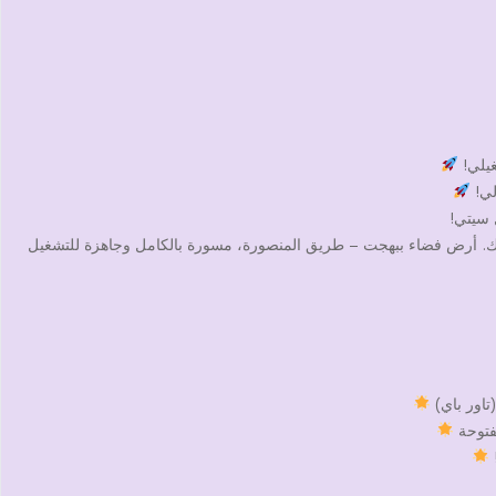
غيلي!
لي!
 سيتي!
يك. أرض فضاء ببهجت – طريق المنصورة، مسورة بالكامل وجاهزة للتشغيل
تاور باي)
فتوحة