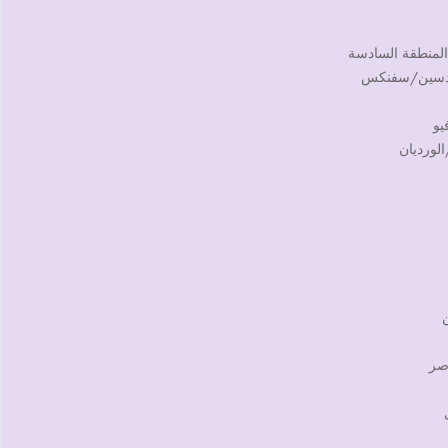
المنطقة السادسة
مهندسين/سفنكس
يو
الورديان
اصر