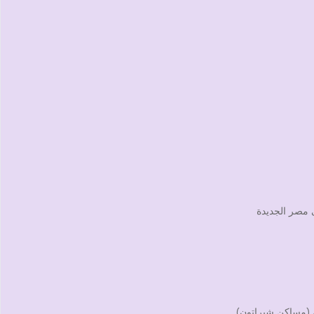
ى مصر الجديدة
ى (مساكن شيراتون)