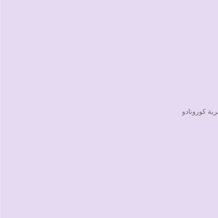
رية كورونادو