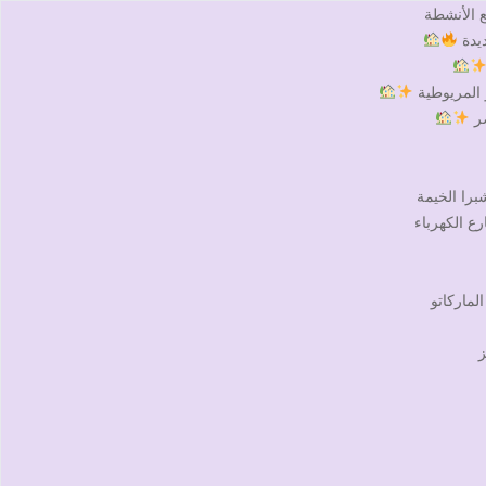
 الأنشطة
يدة
 المريوطية
صر
شبرا الخيمة
ع الكهرباء
لماركاتو
ز