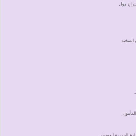
لسراج مول
 السخنه
المأمون
ارع الجزيرة الوسطى