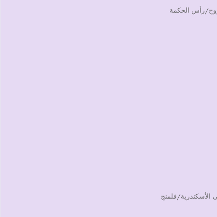
طروح/رأس الحكمة
ى الأسكندرية/فلمنج