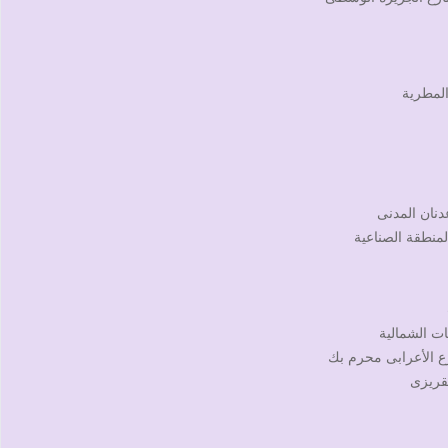
المطرية
دنان المدنى
لمنطقة الصناعية
رع الأعرابى محرم بك
مقريزى