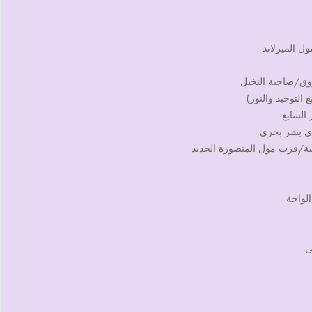
ل الميرلاند
روق/ضاحية النخيل
التوحيد والنور)
السابع
يدى بشر بحرى
هلية/قرب مول المنصورة الجديد
لواحة
ى