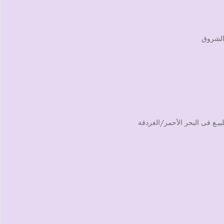
 الشروق
يـع فى البحر الأحمر/الغردقة