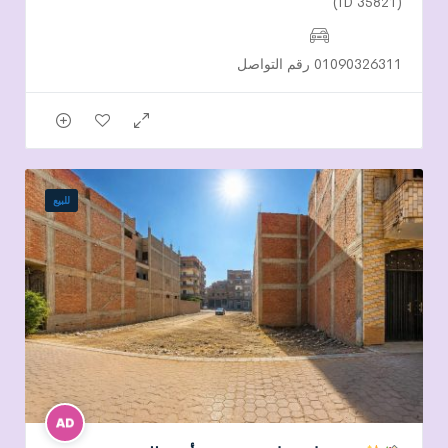
(ID 35821)
01090326311 رقم التواصل
للبيع