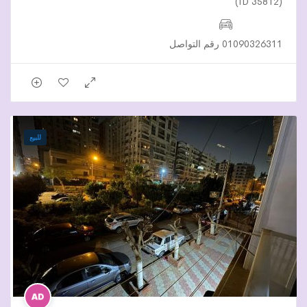
(ID 35812)
01090326311 رقم التواصل
للبيع