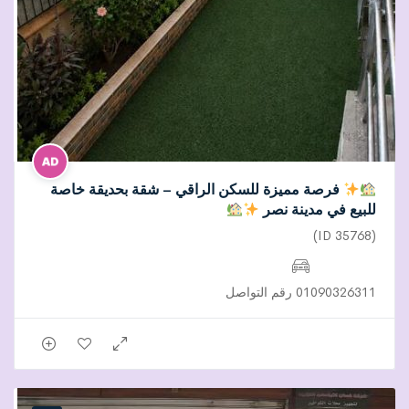
فرصة مميزة للسكن الراقي – شقة بحديقة خاصة
للبيع في مدينة نصر
(ID 35768)
01090326311 رقم التواصل