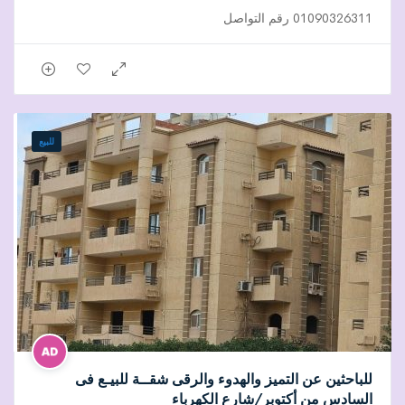
01090326311 رقم التواصل
للبيع
للباحثين عن التميز والهدوء والرقى شقــة للبيـع فى
السادس من أكتوبر/شارع الكهرباء