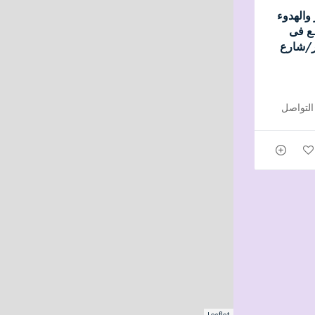
 والهدوء
ـع فى
ر/شارع