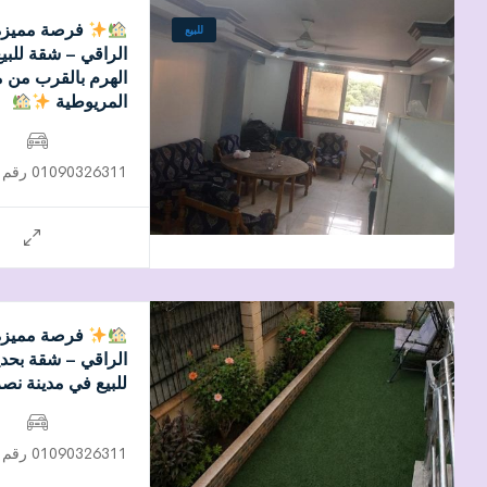
فرصة مميزة
للبيع
الراقي – شقة للبي
الهرم بالقرب من م
المريوطية
01090326311 رقم التواصل
فرصة مميزة
الراقي – شقة بحد
للبيع في مدينة نص
01090326311 رقم التواصل