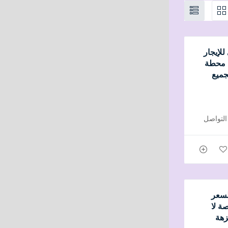
لإيجار
 محطة
جميع
لسعر
ة لا
زهة