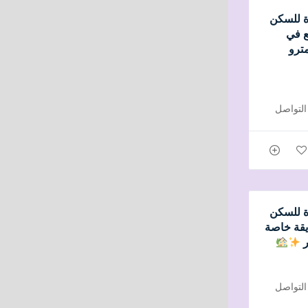
 للسكن
ع في
ترو
 للسكن
يقة خاصة
ر