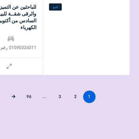
للباحثين عن التميز
للبيع
والرقى شقــة للبي
السادس من أكتوب
الكهرباء
01090326311 رقم التواصل
96
…
3
2
1