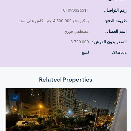
مطبخ عملي
رقم التواصل:
01090326311
حمام ماستر
طريقة الدفع:
يمكن دفع 4,500,000 جنيه كاش على سنة
الموقع والمميزات:
اسم العميل :
مصطفي فوزي
الدور الثاني – واجهة بحرية (شمال العقار)
السعر بدون الفرش :
3.700.000
تهوية ممتازة وإضاءة طبيعية طوال اليوم
واجهة حجر أنيقة تضيف فخامة للعقار
Status:
للبيع
أنظمة الدفع:
3.700.000 مليون كاش
Related Properties
أو
4.500.000 مقدم والباقي على سنة
شقة مثالية للسكن العائلي أو الاستثمار، في موقع حيوي وقريب من
كل الخدمات
للبيع
لا تفوت الفرصة… احجز الآن وابدأ حياة جديدة في مكان مميز!