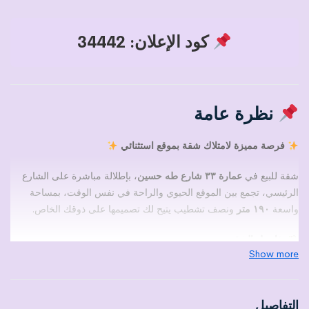
كود الإعلان: 34442
نظرة عامة
فرصة مميزة لامتلاك شقة بموقع استثنائي
شقة للبيع في
عمارة ٣٣ شارع طه حسين
، بإطلالة مباشرة على الشارع
الرئيسي، تجمع بين الموقع الحيوي والراحة في نفس الوقت، بمساحة
واسعة
١٩٠ متر
ونصف تشطيب يتيح لك تصميمها على ذوقك الخاص.
تفاصيل الشقة:
Show more
غرفتين نوم
غرفة نوم ماستر بدريسنج وحمام خاص
ريسبشن واسع مع بلكونة
التفاصيل