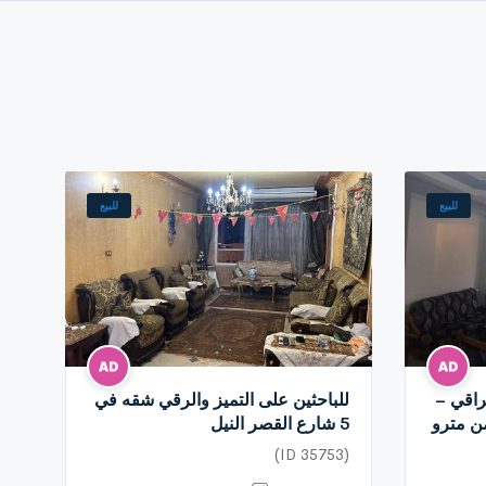
للبيع
للبيع
اقي –
للباحثين على التميز والرقي شقه في
ن مترو
5 شارع القصر النيل
(ID 35753)