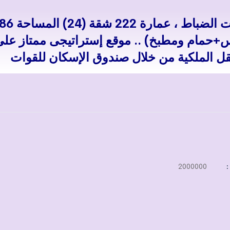
ن من (2ريسبشن+غرفتين+2تراس+حمام ومطبخ) .. موقع إستراتيجى ممتاز عل
نقل الملكية من خلال صندوق الإسكان للقوات
:
2000000