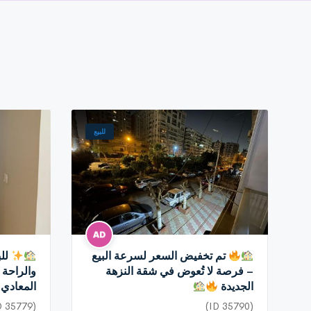
للبيع
تم تخفيض السعر لسرعة البيع
للب
– فرصة لا تُعوض في شقة النزهة
والراحة 
الجديدة
المعادي
(ID 35779)
(ID 35790)