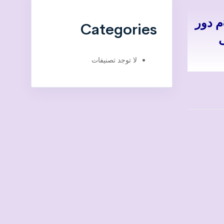
للبيع شقة فى زهراء مدينة نصر ، عمارات الضباط ، عمارة 222 شقة (24) المساحة 86م دور
Categories
ى
لا توجد تصنيفات