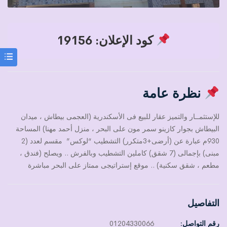
كود الإعلان: 19156
نظرة عامة
للإستثمــار والتميز عقار للبيع فى الأسكندرية (العجمى بيطاش ، ميدان
البيطاش بجوار كازينو سمر مون على البحر ، منزل أحمد مهنا) المساحة
930م عبارة عن (أرضى+3متكرر) التشطيب “لوكس” مقسم لعدد (2
مبنى) بإجمالى (7 شقق) كاملين التشطيب وبالفرش .. ويصلح (فندق ،
مطعم ، شقق سكنية) .. موقع إستراتيجى ممتاز على البحر مباشرة
التفاصيل
رقم التواصل:
01204330066