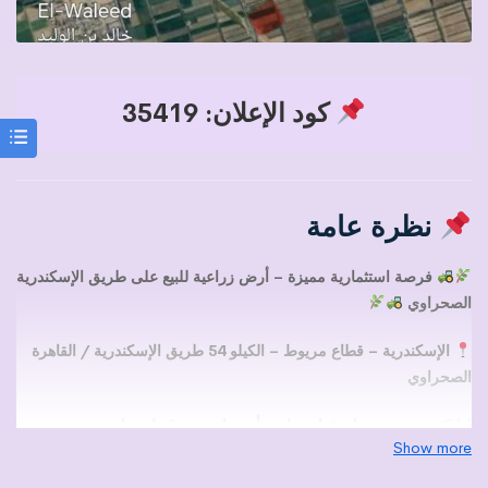
كود الإعلان: 35419
نظرة عامة
فرصة استثمارية مميزة – أرض زراعية للبيع على طريق الإسكندرية
الصحراوي
الإسكندرية – قطاع مريوط – الكيلو 54 طريق الإسكندرية / القاهرة
الصحراوي
إذا كنت تبحث عن
استثمار زراعي أو صناعي بموقع استراتيجي
يجمع بين
Show more
المساحة الكبيرة وسهولة الوصول والمرافق الأساسية، فهذه الأرض تمثل
فرصة مميزة للمستثمرين الراغبين في تنفيذ مشروعات إنتاجية أو