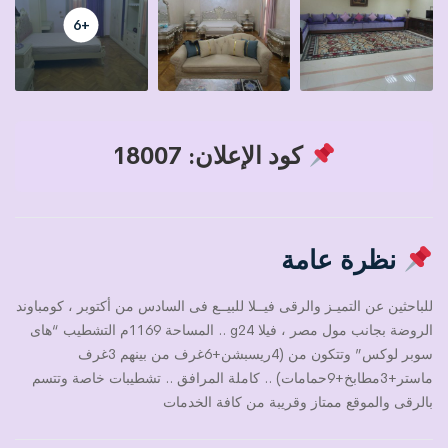
+6
كود الإعلان: 18007
نظرة عامة
للباحثين عن التميـز والرقى فيــلا للبيــع فى السادس من أكتوبر ، كومباوند
الروضة بجانب مول مصر ، فيلا g24 .. المساحة 1169م التشطيب “هاى
سوبر لوكس” وتتكون من (4ريسبشن+6غرف من بينهم 3غرف
ماستر+3مطابخ+9حمامات) .. كاملة المرافق .. تشطيبات خاصة وتتسم
بالرقى والموقع ممتاز وقريبة من كافة الخدمات