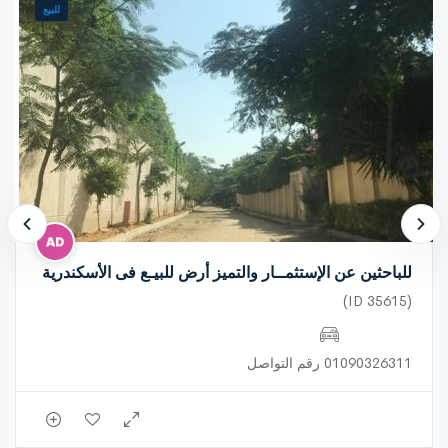
للبيع
فرصة استثمار مضمونة لا تتكرر
للتواصل والاستفسار الجاد فقط
للباحثين عن الإستثمــار والتميز أرض للبيـع فى الأسكندرية
(ID 35615)
01090326311 رقم التواصل