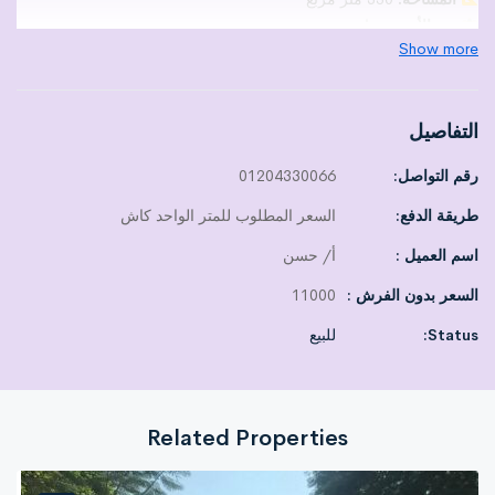
نوع الأرض:
مباني
Show more
الوضع القانوني:
داخل الحيز العمراني
رخصة سور
التفاصيل
مباني وخدمات قائمة
رقم التواصل:
01204330066
عرض الشارع:
16 متر – واجهة ممتازة
طريقة الدفع:
السعر المطلوب للمتر الواحد كاش
أفضل الأنشطة الاستثمارية:
مصنع
اسم العميل :
أ/ حسن
مخازن
السعر بدون الفرش :
11000
منزل سكني
Status:
مشروع تجاري / إداري
للبيع
مميزات الموقع:
على شارع حيوي
Related Properties
قريب من جميع الخدمات
مناسب للاستثمار طويل وقصير المدى
قيمة متزايدة باستمرار