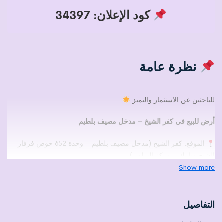
كود الإعلان: 34397
نظرة عامة
للباحثين عن الاستثمار والتميز
أرض للبيع في كفر الشيخ – مدخل مصيف بلطيم
الموقع: كفر الشيخ (مدخل مصيف بلطيم – وحدة 652 حوض فرفار –
الشيخ مبارك – مركز البرلس).
المساحة: قيراط و9 سهم (حوالي
242.85 م²
).
Show more
نوع الأرض: زراعي سكني وتحتاج إلى ترخيص.
يوجد مبنى مكون من
دورين
(بدون أساسات ويحتاج إلى تنكيس
التفاصيل
وترميم).