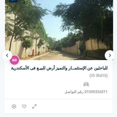
معارض ومراكز خدمية واستثمارية
مميزات الأرض
أرض فضاء جاهزة للتطوير
تمتلك
امتدادًا بطول 90 مترًا داخل النيل
، وهو ما يمنحها قيمة استثمارية
وإطلالة مميزة
تقع على
نهر النيل من جهة، والطريق الرئيسي من الجهة الأخرى
،
لتجمع بين جمال الموقع وسهولة الوصول
مسجلة بالشهر العقاري، مما يوفر أعلى درجات الأمان القانوني
للباحثين عن الإستثمــار والتميز أرض للبيـع فى الأسكندرية
للمشتري
(ID 35615)
موقع استراتيجي متميز
01090326311 رقم التواصل
بجوار بنك مصر
بجوار معرض دهانات GLC (رامي عبد الستار)
داخل منطقة حيوية تشهد حركة مستمرة