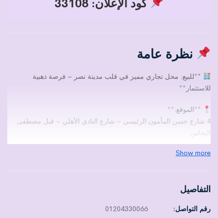
كود الإعلان: 33108
نظرة عامة
**للبيع: محل تجاري مميز في قلب مدينة نصر – فرصة ذهبية
للاستثمار**
**الموقع:**
4 شارع حسن المأمون الرئيسي – شارع النادي الأهلي – قبل مصطفى
النحاس
منطقة تجارية نشطة وبحركة مستمرة.
Show more
**المساحة:**
إجمالي 720م على دورين (أرضي + ميزانين بسلم داخلي)
التفاصيل
**تفاصيل المساحات:**
رقم التواصل:
01204330066
– الدور الأرضي: 350م — واجهة 8م