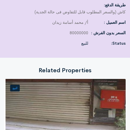
– الميزانين: 370م — واجهة 12م
طريقة الدفع:
– جراج: 160م
كاش (والسعر المطلوب قابل للتفاوض فى حالة الجدية)
– الجيران: مركز النصر الرياضي – مركز التيسير الطبي – رنين – شاهين
اسم العميل :
أ/ محمد أسامة زيدان
**الترخيص والمستندات:**
السعر بدون الفرش :
80000000
– رخصة تجاري
Status:
– الأرض مسجلة رسميًا
للبيع
– عدادات تجارية
**مميزات الموقع:**
Related Properties
– منطقة حيوية وتجارية من الطراز الأول
– بجوار علامات تجارية كبرى
– حركة زوار وعملاء عالية
للبيع
– قابل للتمويل العقاري
**مناسب لـ:**
معارض – سلاسل محلات – شركات كبيرة – مراكز تجارية – أنشطة
عالية الإقبال