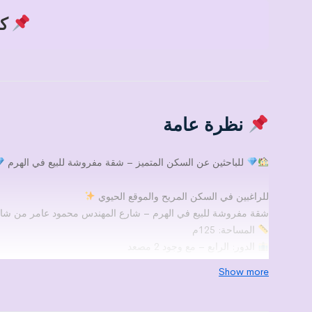
كود
نظرة عامة
للباحثين عن السكن المتميز – شقة مفروشة للبيع في الهرم
للراغبين في السكن المريح والموقع الحيوي
شقة مفروشة للبيع في الهرم – شارع المهندس محمود عامر من شارع
المساحة: 125م
الدور: الرابع – مع وجود 2 مصعد
التشطيب: ألترا سوبر لوكس
Show more
الفرش: فندقي فاخر