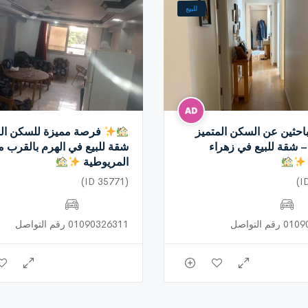
للبيع
احثين عن السكن المتميز
فرصة مميزة للسكن الر
– شقة للبيع في زهراء
شقة للبيع في الهرم بالقرب م
المريوطية
(ID 35771)
م التواصل
01090326311 رقم التواصل