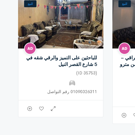
للبيع
للبيع
اقي –
للباحثين على التميز والرقي شقه في
ن مترو
5 شارع القصر النيل
(ID 35753)
01090326311 رقم التواصل