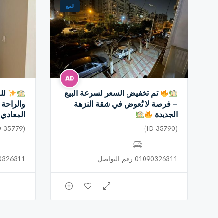
للبيع
تم تخفيض السعر لسرعة البيع
للب
– فرصة لا تُعوض في شقة النزهة
والراحة 
الجديدة
المعادي
(ID 35779)
(ID 35790)
01090326311 رقم التواصل
01090326311 رق