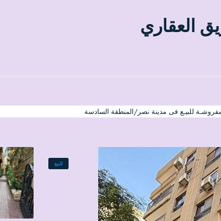
يق العقاري
مفروشـة للبيـع فى مدينة نصر/المنطقة السادسة
للبيع