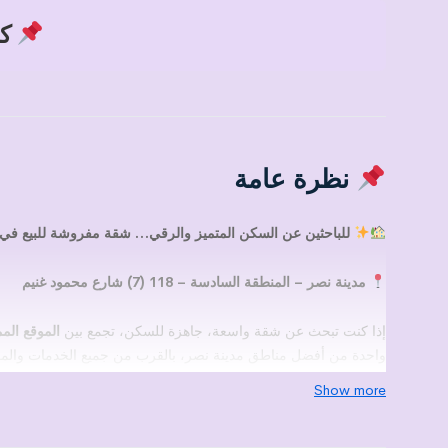
كود
نظرة عامة
للباحثين عن السكن المتميز والرقي… شقة مفروشة للبيع في 
مدينة نصر – المنطقة السادسة – 118 (7) شارع محمود غنيم
إذا كنت تبحث عن شقة واسعة، جاهزة للسكن، تجمع بين
الموقع الم
واحدة من أفضل مناطق مدينة نصر، بالقرب من جميع الخدمات والم
Show more
المساحة: 200 متر
الدور: الرابع