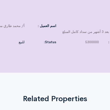
اسم العميل :
أ/ محمد طارق م
امل المبلغ
:
5300000
Status:
للبيع
بدون فرش
حسب رغبة المشتري.
Related Properties