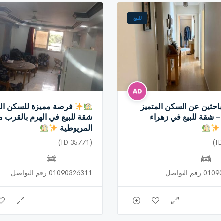
للبيع
يهات.
احثين عن السكن المتميز
فرصة مميزة للسكن الر
– شقة للبيع في زهراء
شقة للبيع في الهرم بالقرب م
المريوطية
 طلبًا بمدينة نصر.
(ID 35771)
م التواصل
01090326311 رقم التواصل
 نصر.