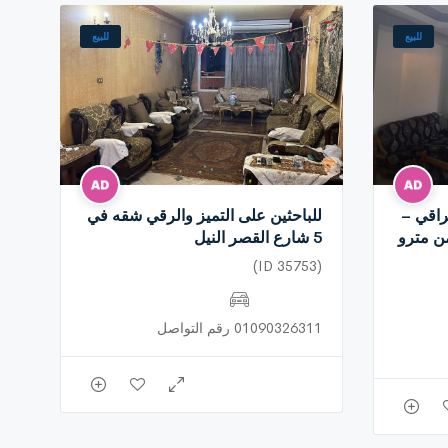
للبيع
للبيع
اقي –
للباحثين على التميز والرقي شقه في
ن مترو
5 شارع القصر النيل
(ID 35753)
01090326311 رقم التواصل