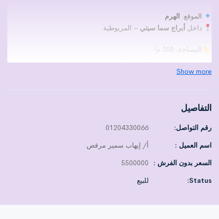
الموقع:
الهرم
داخل
أبراج سما سيتي
– المريوطية
المساحة: 350 م²
الدور السادس – والبرج به (4) مصاعد
Show more
عبارة عن مستويين (دوبلكس)
التشطيب: ألترا سوبر لوكس
التقسيم الداخلي:
التفاصيل
2 ريسبشن واسع
رقم التواصل:
01204330066
2 تراس
اسم العميل :
أ/ إيهاب سمير مرقص
3 غرف نوم (منهم ماستر + غرفة دريسنج)
3 حمامات
السعر بدون الفرش :
5500000
مطبخ
Status:
للبيع
موقع استراتيجي حيوي وبجوار جميع الخدمات
وحدة بمساحة كبيرة وتشطيب فاخر داخل أبراج مميزة… فرصة مثالية