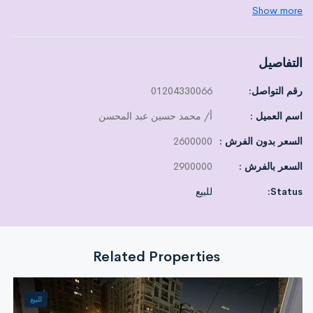
Show more
الدور:
الخامس
المصاعد:
عدد 2 أسانسير
التشطيب:
سوبر لوكس
التفاصيل
التقسيم الداخلي:
رقم التواصل:
01204330066
7 ريسبشن فخمين
اسم العميل :
أ/ محمد حسين عبد المحسن
3 غرف نوم (منهم ماستر + دريسنج)
3 حمّامات
السعر بدون الفرش :
2600000
مطبخ كامل
السعر بالفرش :
2900000
تراس بإطلالة مميّزة
Status:
للبيع
الفرش:
مفروشة فرش ممتاز
إمكانية البيع
بالفرش أو بدون فرش
حسب الرغبة
Related Properties
الموقع:
موقع ممتاز وحيوي
قريب من جميع الخدمات والمواصلات
للبيع