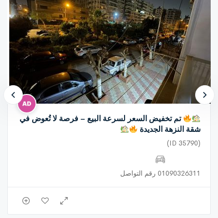
للجادين فقط – فرصة لا تتكرر
#شقة_للبيع #الهرم #فيصل #عقار_مميز #سوبر_لوكس
#شقق_مفروشة #استثمار_عقاري #عقارات_مصر
تم تخفيض السعر لسرعة البيع – فرصة لا تُعوض في
شقة النزهة الجديدة
(ID 35790)
01090326311 رقم التواصل