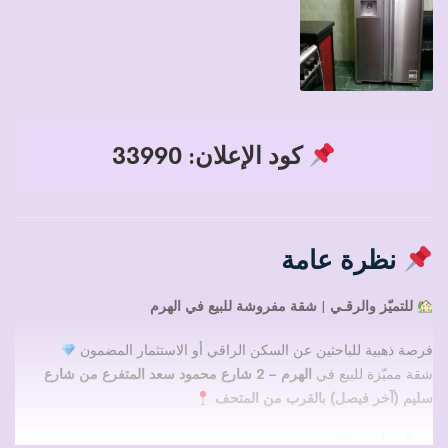
كود الإعلان: 33990
نظرة عامة
للتميّز والرقـي | شقة مفروشة للبيع في الهرم
فرصة ذهبية للباحثين عن السكن الراقي أو الاستثمار المضمون
شقة مميّزة للبيع في
الهرم – 2 شارع محمود سعد المتفرع من شارع
سليم (آخر فيصل) بالقرب من المتحف
المساحة:
220 متر