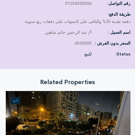
رقم التواصل:
01204330066
🛋
التقسيم الداخلى:
طريقة الدفع:
دفعة نقدية 35% والباقى على 3سنوات على دفعات ربع سنوية
3 ريسبشن واسعة
3 غرف نوم
اسم العميل :
أ/ عبد الرحمن حاتم شاهين
السعر بدون الفرش :
6530000
غرفة ماستر بحمام خاص
دريسنج روم
Status:
للبيع
عدد 3 حمامات
مطبخ كبير
مميزات الشقة:
Related Properties
تهوية ممتازة وإضاءة طبيعية
ناصية بواجهة مميزة
للبيع
قريبة من أهم المحاور والخدمات
مناسبة للسكن العائلى الراقى أو الاستثمار طويل الأجل
فرصة لا تتكرر
للسكن فى واحدة من أرقى مناطق التجمع الخامس
اختيارك الصح… راحة وقيمة ثابتة مع الوقت