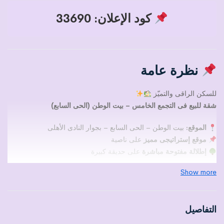
كود الإعلان: 33690
نظرة عامة
للسكن الراقى والتميّز
شقة للبيع فى التجمع الخامس – بيت الوطن (الحى السابع)
الموقع:
بيت الوطن – الحى السابع – بجوار النادى الأهلى
موقع إستراتيجى مميز
على ناصية
إطلالة مفتوحة مباشرة
على حديقة كبيرة
Show more
المساحة:
272 م²
الدور:
الثانى علوى
المبنى:
مزود بأسانسير
التفاصيل
الحالة:
نصف تشطيب – حرية كاملة فى اختيار التشطيب حسب ذوقك