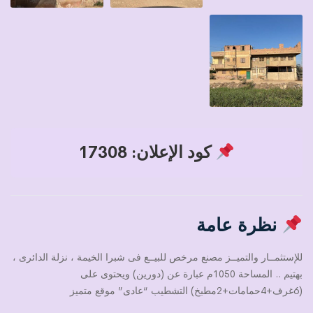
كود الإعلان: 17308
نظرة عامة
للإستثمــار والتميــز مصنع مرخص للبيــع فى شبرا الخيمة ، نزلة الدائرى ،
بهتيم .. المساحة 1050م عبارة عن (دورين) ويحتوى على
(6غرف+4حمامات+2مطبخ) التشطيب “عادى” موقع متميز