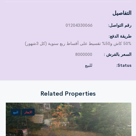
التفاصيل
رقم التواصل:
01204330066
طريقة الدفع:
50% كاش و50% تقسيط على أقساط ربع سنوية (كل 3شهور)
السعر بالفرش :
8000000
Status:
للبيع
Related Properties
الايجار
للبيع