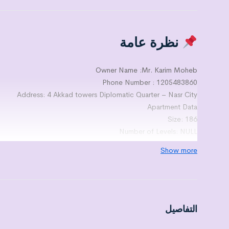
نظرة عامة
Owner Name :Mr. Karim Moheb
Phone Number : 1205483860
Address: 4 Akkad towers Diplomatic Quarter – Nasr City
Apartment Data
Size: 186
Number of Levels: NULL
On Floor:0
Show more
Rooms No.: 2
Number of Bathrooms: 2
Number of Cuisines:1
Reception Number 4 Pieces
Number of Terraces: 2
التفاصيل
Finishing Level:3