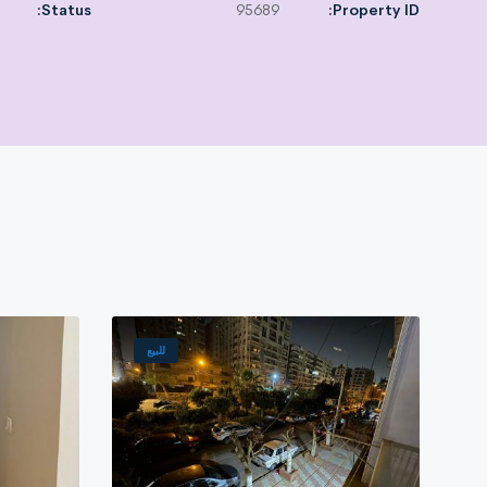
Asking price with mattresses: 5,000,000 EGP
Status:
95689
Property ID:
Asking price without brushes: 0EGP
Property Status:For Sale
Required payment methods:
Cash
ocation, calm and sophisticated area, and close to all services.
للبيع