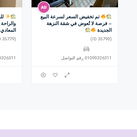
تم تخفيض السعر لسرعة البيع
للب
– فرصة لا تُعوض في شقة النزهة
والراحة 
الجديدة
المعادي
(ID 35779)
(ID 35790)
01090326311 رقم التواصل
01090326311 رق