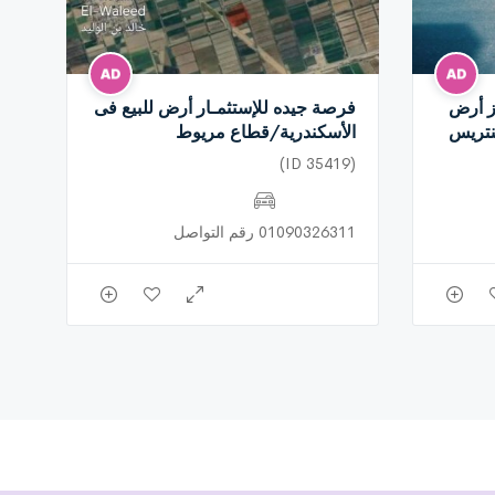
يز أرض
فرصة جيده للإستثمـار أرض للبيع فى
نتريس
الأسكندرية/قطاع مريوط
(ID 35419)
01090326311 رقم التواصل