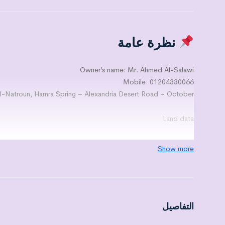
نظرة عامة
Owner’s name: Mr. Ahmed Al-Salawi
Mobile: 01204330066
l-Natroun, Hamra Spring – Alexandria Desert Road – October –
Land data
Land type: agricultural
Show more
Are there buildings: Yes
Area: 50 acres
Price: 30,000,000 Egyptian pounds
payment methods:
Cash and land can be divided at the same price
التفاصيل
comments: