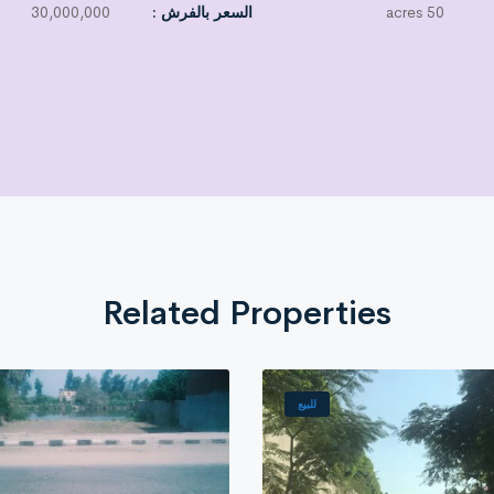
nted with 70% seasonal agriculture and guava trees. It has (2) wells and a 
50 acres
السعر بالفرش :
30,000,000
hous
Related Properties
للبيع