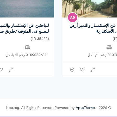
 عن الإستثمــار والتميز أرض
للباحثين عن الإستثمـار والتم
ى الأسكندرية
للبيــع فى المنوفيه/طريق س
(ID 35422)
م التواصل
01090326311 رقم التواصل
ApusTheme
© 2026 - Houzing. All Rights Reserved. Powered by