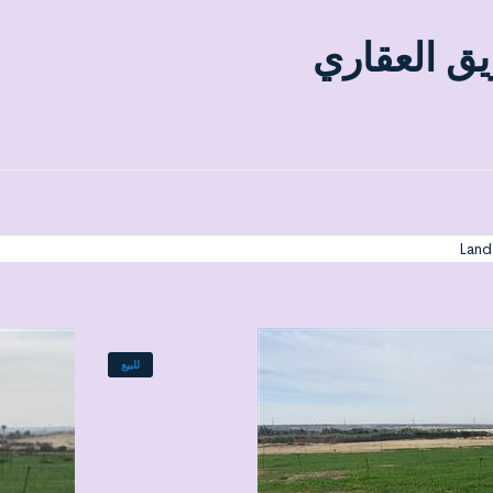
يق العقاري
Land
للبيع