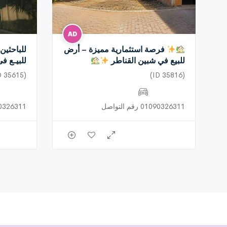
فرصة استثمارية مميزة – أرض
للباحثين
للبيع في شبين القناطر
للبيـع ف
(ID 35615)
(ID 35816)
01090326311 رقم التواصل
01090326311 رق