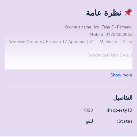
نظرة عامة
Owner’s name: Mr. Taha El-Farmawi
Mobile: 01204330066
Address: Group 64 Building 17 Apartment 51 – Madinaty – Cairo
Residential Units Details
Area: 124
Show more
On the fifth floor.
Number of rooms: 3
Number of bathrooms: 2
التفاصيل
Number of kitchens: 1
Number of receptions: 2
17028
Property ID:
Number of terraces: 2
Is there a master bedroom: Yes
Status:
للبيع
Finishing level: High super lux finishing
Level of the mattress: