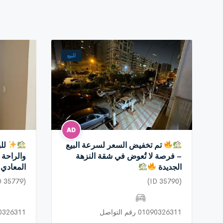
للبيع
تم تخفيض السعر لسرعة البيع
للب
– فرصة لا تُعوض في شقة النزهة
والراحة 
الجديدة
المعادي
(ID 35779)
(ID 35790)
01090326311 رقم التواصل
01090326311 رق