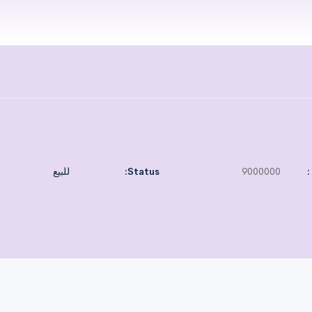
:
9000000
Status:
للبيع
Cash. Knowing that the apartment is le