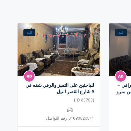
للبيع
للبيع
اقي –
للباحثين على التميز والرقي شقه في
ن مترو
5 شارع القصر النيل
(ID 35753)
01090326311 رقم التواصل