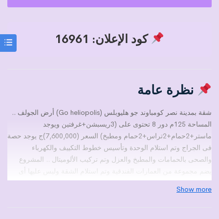
كود الإعلان: 16961
نظرة عامة
شقة بمدينة نصر كومباوند جو هليوبلس (Go heliopolis) أرض الجولف ..
المساحة 125م دور 8 تحتوى على (3ريسبشن+غرفتين ويوجد
ماستر+2حمام+2تراس+2حمام ومطبخ) السعر (7,600,000)ج يوجد حصة
فى الجراج وتم استلام الوحدة وتأسيس خطوط التكييف والكهرباء
والصحى بالحمامات والمطبخ والعزل وتم تركيب الألوميتال .. المشروع
يضم مجموعة من العمارات الفندقية وتم استلام الشقة وليس عليها أى
التزامات
Show more