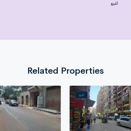
للبيع
op is 83 square meters, and there is a commercial mezzanine apartment of
Related Properties
للبيع