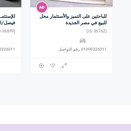
للباحثين على التميز والأستثمار محل
للإستثمـ
للبيع في مصر الجديدة
فيصل/ال
(ID 35679)
(ID 35762)
01090326311 رقم التواصل
01090326311 رق