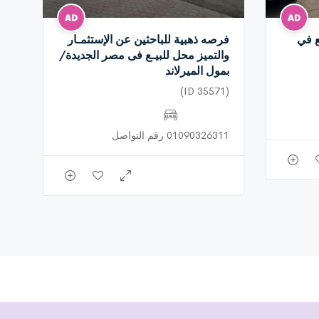
ع في
فرصه ذهبية للباحثين عن الإستثمـار
والتميز محل للبيـع فى مصر الجديدة/
بمول الميرلاند
(ID 35571)
01090326311 رقم التواصل