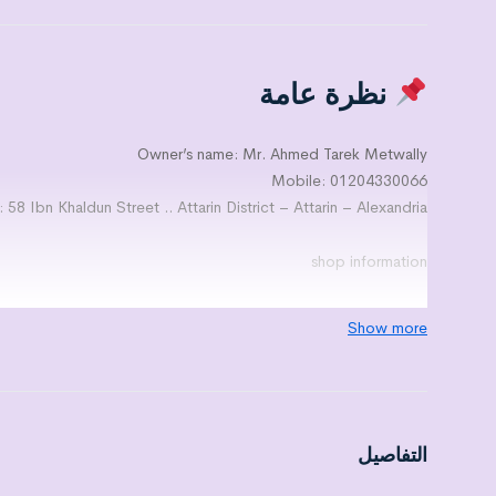
نظرة عامة
Owner’s name: Mr. Ahmed Tarek Metwally
Mobile: 01204330066
 58 Ibn Khaldun Street .. Attarin District – Attarin – Alexandria
shop information
Area: 183
Show more
Neighbors’ activities:
The first neighbor: Mobile phones
The second neighbor: Electrical tools
The third neighbor: Car spare parts
Finishing level: Standard finishing
التفاصيل
The best activity for the store: Commercial