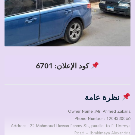
كود الإعلان: 6701
نظرة عامة
Owner Name :Mr. Ahmed Zakaria
Phone Number : 1204330066
Address : 22 Mahmoud Hassan Fahmy St., parallel to El Horreya
Road – Ibrahimeya Alexandria