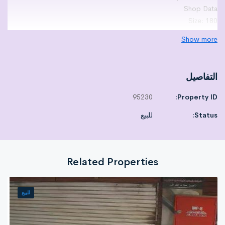
Shop Data
Size: 180
First neighbor: Fathallah Market
Show more
Second neighbor: NULL
Finishing Level : 5
Best activity for the shop: Store (fit for a car showroom)
التفاصيل
Legal Status :NULL
Price : 5400000 Egyptian Pound
95230
Property ID:
Required payment methods:
Status:
للبيع
Cash
Notes: An excellent strategic location in downtown and has two
large facades.
Related Properties
للبيع