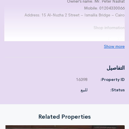
Owner’s name: Mr. Peter Nashat
Mobile: 01204330066
Address: 15 Al-Nuzha 2 Street – Ismailia Bridge – Cairo
Shop information
Area: 102
Show more
Finishing level: Super Lux finishing
Best activity for the store: Suitable for all activities
Price: 5,100,000 Egyptian pounds
التفاصيل
Payment methods:
Cash
16398
Property ID:
Notes:
Excellent location… With a bathroom, buffet, and storage room…
Status:
للبيع
It has (water meter, electricity meter, 2 air conditioners 10
horsepower) as well as surveillance cameras, (safety glass), and
(cladding) on the facade.
Related Properties