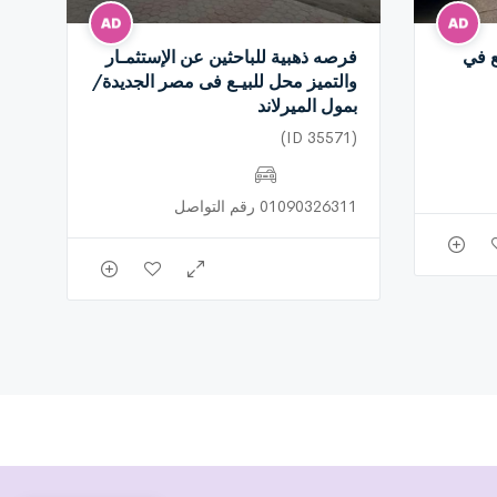
ع في
فرصه ذهبية للباحثين عن الإستثمـار
والتميز محل للبيـع فى مصر الجديدة/
بمول الميرلاند
(ID 35571)
01090326311 رقم التواصل