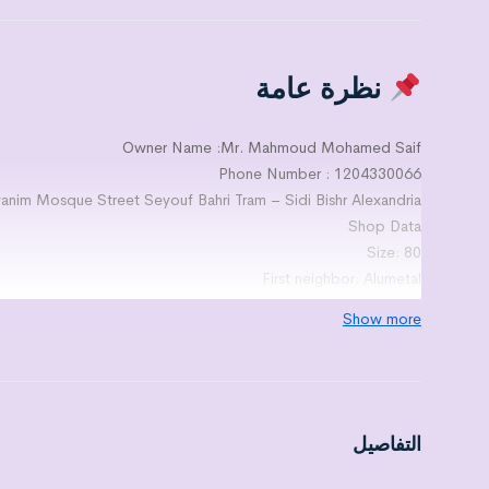
نظرة عامة
Owner Name :Mr. Mahmoud Mohamed Saif
Phone Number : 1204330066
wanim Mosque Street Seyouf Bahri Tram – Sidi Bishr Alexandria
Shop Data
Size: 80
First neighbor: Alumetal
Second neighbor: haberdashery
Show more
Finishing Level : 5
p: currently carpentry and suitable for all commercial activities
Legal status: Contract registered with the court
Price : 950000 Egyptian Pound
Required payment methods:
التفاصيل
Cash and delivery is immediate
Notes: Full facilities with bathroom and kitchen