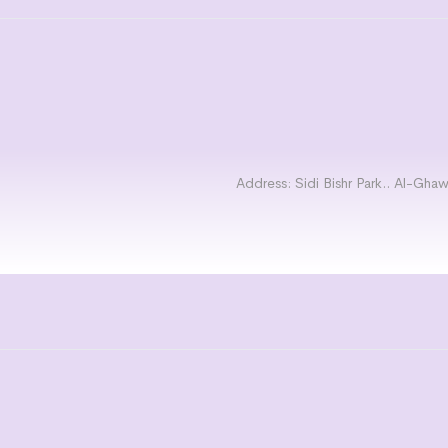
Address: Sidi Bishr Park.. Al-Gha
The best activity of the sho