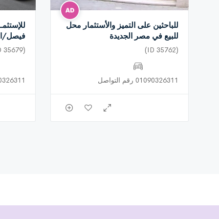
للباحثين على التميز والأستثمار محل
للإستثمـ
للبيع في مصر الجديدة
فيصل/ال
(ID 35679)
(ID 35762)
01090326311 رقم التواصل
01090326311 رق