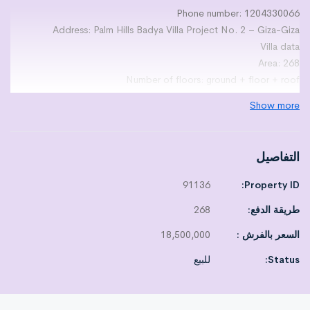
Phone number: 1204330066
Address: Palm Hills Badya Villa Project No. 2 – Giza-Giza
Villa data
Area: 268
Number of floors: ground + floor + roof
Number of rooms: not divided
Show more
Number of bathrooms: not divided
Number of kitchens: not divided
The number of receptions is not divided
التفاصيل
Number of terraces: undivided
Finishing level: NULL
91136
Property ID:
Asking price for mattresses: 0 Egyptian pounds
طريقة الدفع:
268
Asking price without furniture: 18,500,000 Egyptian pounds
Property condition: Fair
السعر بالفرش :
18,500,000
Required payment methods:
Status:
للبيع
An advance cash payment of (11,000,000) EGP and the remaining
amount, which is (7,500,000) EGP, in installments with the
company over a period of 8 years.