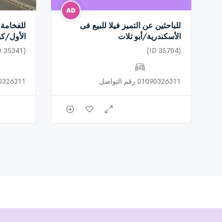
للباحثين عن التميز فيلا للبيع فى
للفخامة 
الأسكندرية/أبو تلات
الأول/كو
(ID 35341)
(ID 35704)
01090326311 رقم التواصل
01090326311 رق