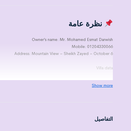
نظرة عامة
Owner’s name: Mr. Mohamed Esmat Darwish
Mobile: 01204330066
Address: Mountain View – Sheikh Zayed – October 6
Villa data
Area: 230
Show more
Number of floors: 3 levels
Number of rooms: 3
Number of bathrooms: 4
Number of kitchens: 1
Number of reception: 3
التفاصيل
Number of terraces: 2