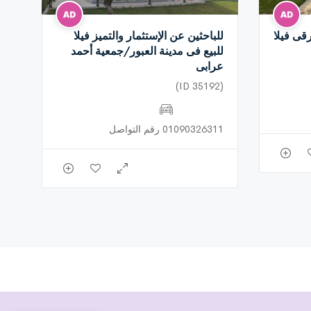
قى فيلا
للباحثين عن الإستثمار والتميز فيلا
للبيع فى مدينة العبور/جمعية أحمد
عرابى
(ID 35192)
01090326311 رقم التواصل