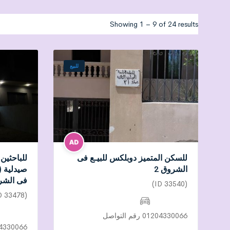
Showing
1
–
9
of 24 results
للبيع
للسكن المتميز دوبلكس للبيـع فى
للباحثين 
الشروق 2
صيدلية (
فى الشر
(ID 33540)
(ID 33478)
01204330066 رقم التواصل
01204330066 رق