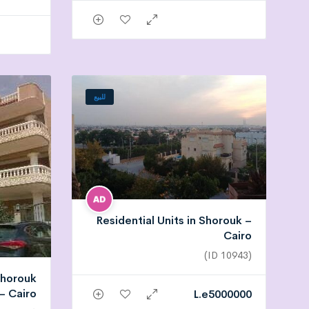
للبيع
Residential Units in Shorouk –
Cairo
(ID 10943)
 Shorouk
– Cairo
L.e
5000000