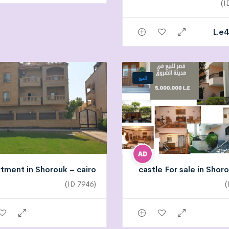
L.e
4
للبيع
tment in Shorouk – cairo
castle For sale in Shor
(ID 7946)