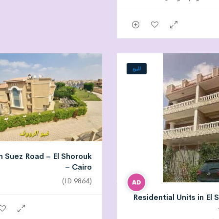
للبيع
 in Suez Road – El Shorouk
– Cairo
(ID 9864)
Residential Units in El