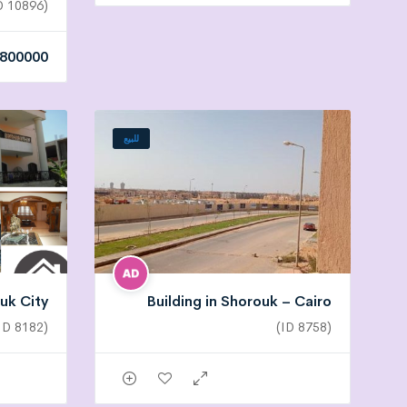
(ID 10896)
800000
للبيع
ouk City
Building in Shorouk – Cairo
(ID 8182)
(ID 8758)